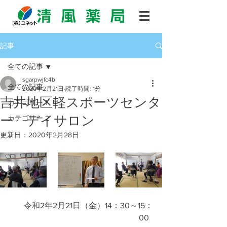
記事
全ての記事
sgarpwjfc4b
全ての記事
2020年2月21日
読了時間: 1分
吉井地区軽スポーツセンタ
カテゴリー 1
ー デイサロン
カテゴリー 2
更新日：
2020年2月28日
  令和2年2月21日（金）14：30～15：
00  