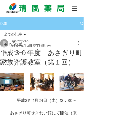
記事
全ての記事
sgarpwjfc4b
全ての記事
2019年6月13日
読了時間: 1分
平成３０年度 あさぎり町
カテゴリー 1
家族介護教室（第１回）
カテゴリー 2
       平成31年1月24日（木）13：30～  
     あさぎり町せきれい館にて開催（来