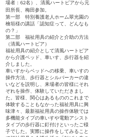
場者：62名）、清風ハートピアから元
田所長、梅田参加。
第一部　特別養護老人ホーム翠光園の
檜垣様の講話「認知症って、どんなも
の？」
第二部　福祉用具の紹介と介助の方法
（清風ハートピア）
福祉用具の紹介として清風ハートピア
から介護ベッド、車いす、歩行器を紹
介しました。
車いすからベッドへの移乗、車いすの
操作方法、歩行器とシルバーカーの違
いなどを説明し、来場者の皆様にそれ
ぞれを操作、体験していただきまし
た。皆様、関心はあるもののこれまで
体験することもなかった福祉用具に興
味津々、最新福祉用具の操作体験では
多機能タイプの車いすや電動アシスト
タイプの歩行器に釘付けといったご様
子でした。実際に操作をしてみること